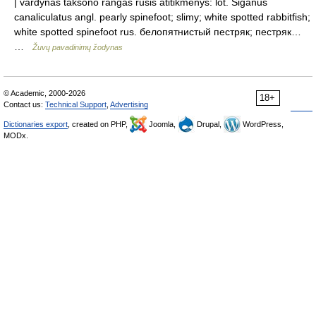
| vardynas taksono rangas rūšis atitikmenys: lot. Siganus
canaliculatus angl. pearly spinefoot; slimy; white spotted rabbitfish;
white spotted spinefoot rus. белопятнистый пестряк; пестряк…
…
Žuvų pavadinimų žodynas
© Academic, 2000-2026
18+
Contact us:
Technical Support
,
Advertising
Dictionaries export
, created on PHP,
Joomla,
Drupal,
WordPress,
MODx.